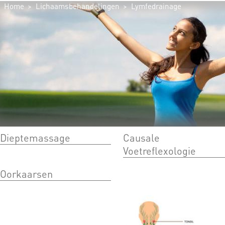
Home
Lichaamsbehandelingen
Lymfedrainage
Dieptemassage
Causale
U BENT HIER
Voetreflexologie
Oorkaarsen