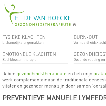
Overslaan en naar de inhoud gaan
FYSIEKE KLACHTEN
BURN-OUT
Lichamelijke ongemakken
Vermoeidheidsklach
EMOTIONELE KLACHTEN
GEZONDHEIDS
Bachbloesemtherapie
Gezonde voeding en
Ik ben
gezondheidstherapeute
en heb mijn
prakt
werk complementair aan de traditionele genees
vitaler en gezonder mens zijn door samen ‘oorza
PREVENTIEVE MANUELE LYMFED