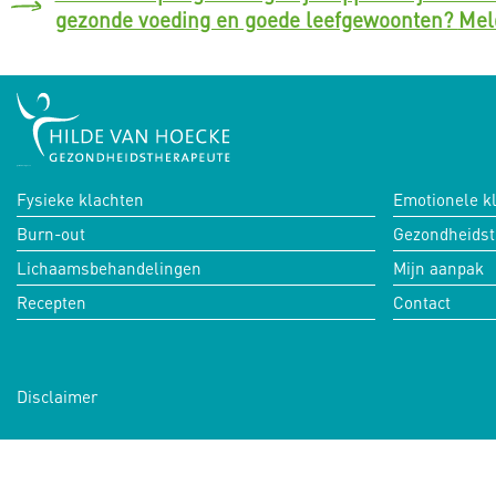
gezonde voeding en goede leefgewoonten?
Mel
российские сериалы
Fysieke klachten
Emotionele k
Burn-out
Gezondheidst
Lichaamsbehandelingen
Mijn aanpak
Recepten
Contact
Disclaimer