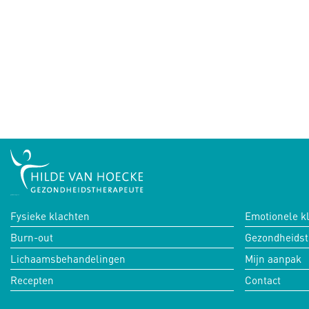
российские сериалы
Fysieke klachten
Emotionele k
Burn-out
Gezondheidst
Lichaamsbehandelingen
Mijn aanpak
Recepten
Contact