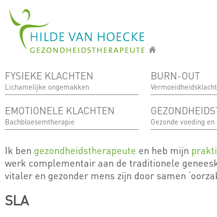
Overslaan en naar de inhoud gaan
FYSIEKE KLACHTEN
BURN-OUT
Lichamelijke ongemakken
Vermoeidheidsklach
EMOTIONELE KLACHTEN
GEZONDHEIDS
Bachbloesemtherapie
Gezonde voeding en
Ik ben
gezondheidstherapeute
en heb mijn
prakt
werk complementair aan de traditionele genees
vitaler en gezonder mens zijn door samen ‘oorza
SLA